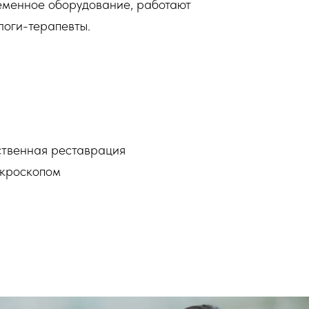
ременное оборудование, работают
оги-терапевты.
ственная реставрация
икроскопом